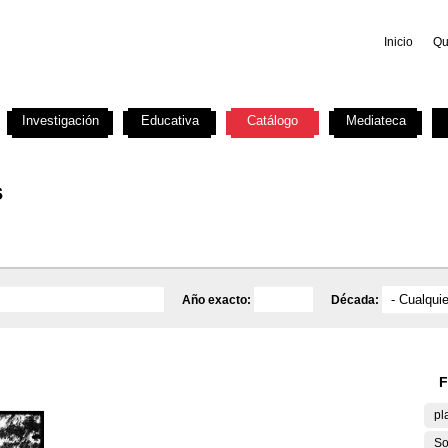
Inicio
Qu
Investigación
Educativa
Catálogo
Mediateca
s
Año exacto:
Década:
F
pl
So