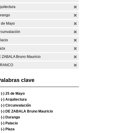
quitectura
rango
 de Mayo
rcunvalación
lacio
aza
 ZABALA Bruno Mauricio
ARANCO
alabras clave
(-)
25 de Mayo
(-)
Arquitectura
(-)
Circunvalación
(-)
DE ZABALA Bruno Mauricio
(-)
Durango
(-)
Palacio
(-)
Plaza