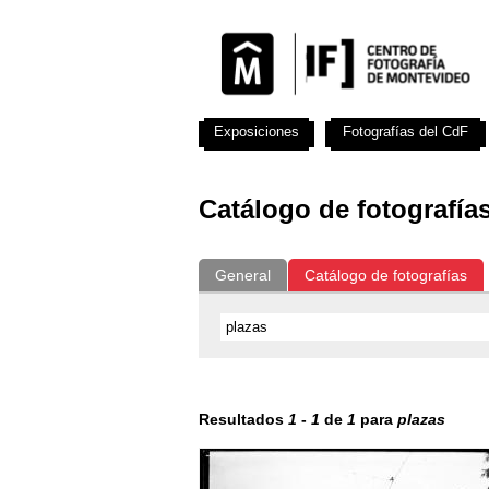
Exposiciones
Fotografías del CdF
Catálogo de fotografía
General
Catálogo de fotografías
Resultados
1
-
1
de
1
para
plazas