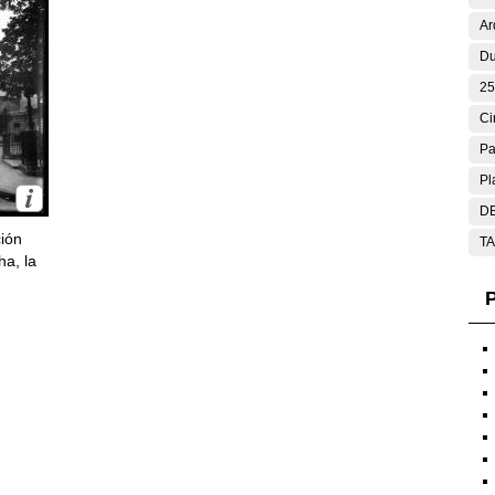
Ar
Du
25
Ci
Pa
Pl
DE
ción
T
ha, la
P