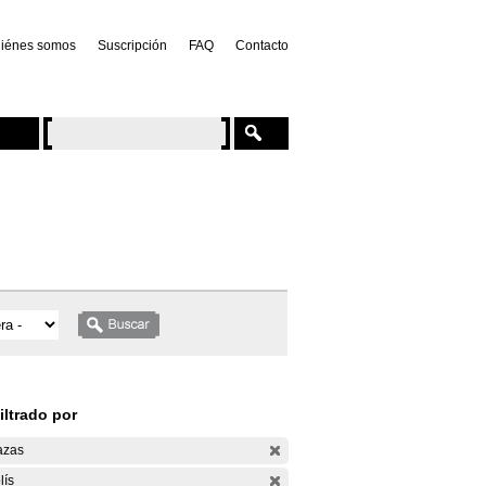
iénes somos
Suscripción
FAQ
Contacto
iltrado por
azas
lís