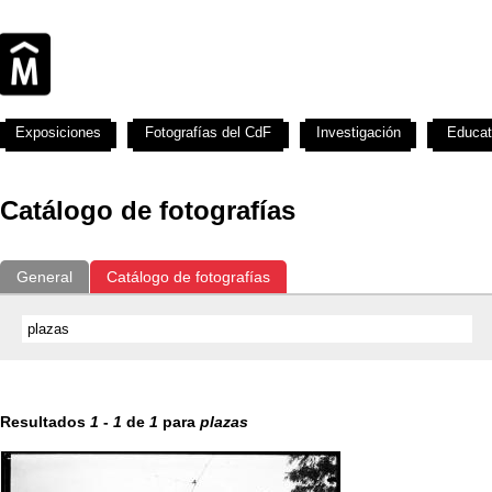
Exposiciones
Fotografías del CdF
Investigación
Educat
Catálogo de fotografías
General
Catálogo de fotografías
Resultados
1
-
1
de
1
para
plazas