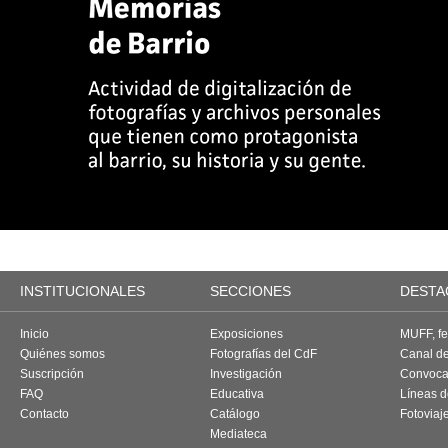
INSTITUCIONALES
SECCIONES
DESTA
Inicio
Exposiciones
MUFF, fes
Quiénes somos
Fotografías del CdF
Canal d
Suscripción
Investigación
Convoca
FAQ
Educativa
Líneas d
Contacto
Catálogo
Fotoviaj
Mediateca