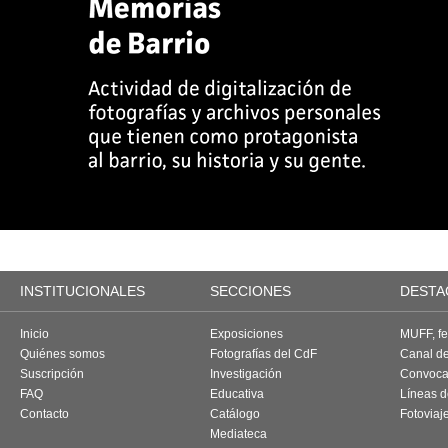
INSTITUCIONALES
SECCIONES
DESTA
Inicio
Exposiciones
MUFF, fes
Quiénes somos
Fotografías del CdF
Canal d
Suscripción
Investigación
Convoca
FAQ
Educativa
Líneas d
Contacto
Catálogo
Fotoviaj
Mediateca