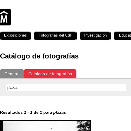
Exposiciones
Fotografías del CdF
Investigación
Educat
Catálogo de fotografías
General
Catálogo de fotografías
Resultados
1
-
1
de
1
para
plazas