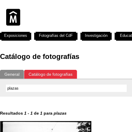
Exposiciones
Fotografías del CdF
Investigación
Educat
Catálogo de fotografías
General
Catálogo de fotografías
Resultados
1
-
1
de
1
para
plazas