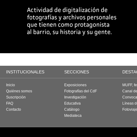
INSTITUCIONALES
SECCIONES
DESTA
Inicio
Exposiciones
MUFF, fes
Quiénes somos
Fotografías del CdF
Canal d
Suscripción
Investigación
Convoca
FAQ
Educativa
Líneas d
Contacto
Catálogo
Fotoviaj
Mediateca