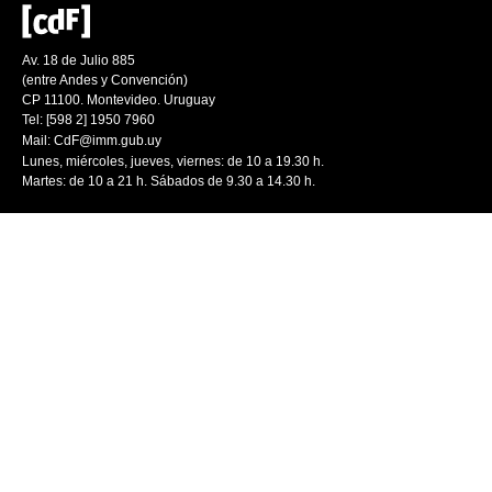
Av. 18 de Julio 885
(entre Andes y Convención)
CP 11100. Montevideo. Uruguay
Tel: [598 2] 1950 7960
Mail:
CdF@imm.gub.uy
Lunes, miércoles, jueves, viernes: de 10 a 19.30 h.
Martes: de 10 a 21 h. Sábados de 9.30 a 14.30 h.