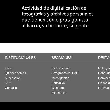
INSTITUCIONALES
SECCIONES
DESTA
Inicio
Exposiciones
MUFF, fes
Quiénes somos
Fotografías del CdF
Canal d
Suscripción
Investigación
Convoca
FAQ
Educativa
Líneas d
Contacto
Catálogo
Fotoviaj
Mediateca