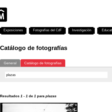
Exposiciones
Fotografías del CdF
Investigación
Educat
Catálogo de fotografías
General
Catálogo de fotografías
Resultados
1
-
1
de
1
para
plazas