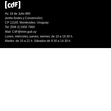
Av. 18 de Julio 885
(entre Andes y Convención)
CP 11100. Montevideo. Uruguay
Tel: [598 2] 1950 7960
Mail:
CdF@imm.gub.uy
Lunes, miércoles, jueves, viernes: de 10 a 19.30 h.
Martes: de 10 a 21 h. Sábados de 9.30 a 14.30 h.