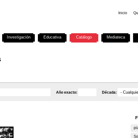
Inicio
Qu
Investigación
Educativa
Catálogo
Mediateca
s
Año exacto:
Década:
F
pl
So