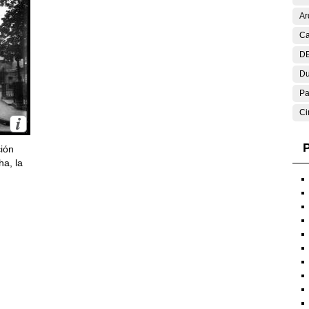
Ar
Ca
DE
Du
Pa
Ci
P
ción
ha, la