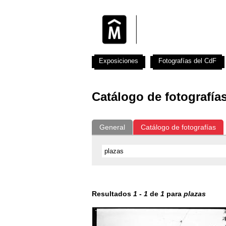
Exposiciones
Fotografías del CdF
Catálogo de fotografía
General
Catálogo de fotografías
Resultados
1
-
1
de
1
para
plazas