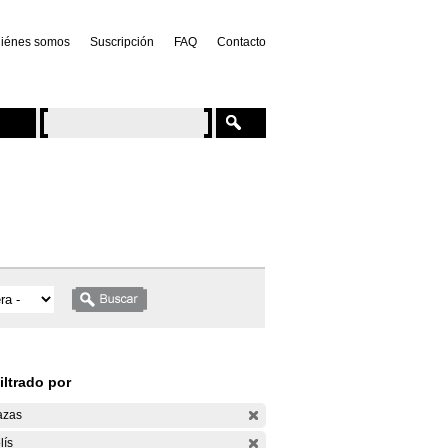
iénes somos
Suscripción
FAQ
Contacto
iltrado por
azas
lís