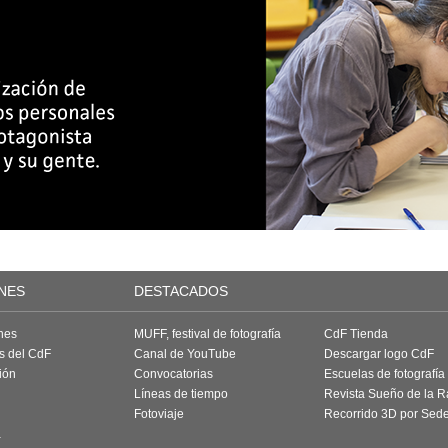
NES
DESTACADOS
nes
MUFF, festival de fotografía
CdF Tienda
as del CdF
Canal de YouTube
Descargar logo CdF
ión
Convocatorias
Escuelas de fotografía
Líneas de tiempo
Revista Sueño de la 
Fotoviaje
Recorrido 3D por Sed
a