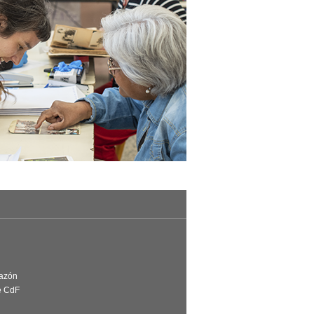
Razón
e CdF