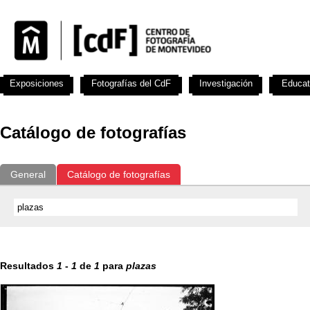
Exposiciones
Fotografías del CdF
Investigación
Educat
Catálogo de fotografías
General
Catálogo de fotografías
Resultados
1
-
1
de
1
para
plazas