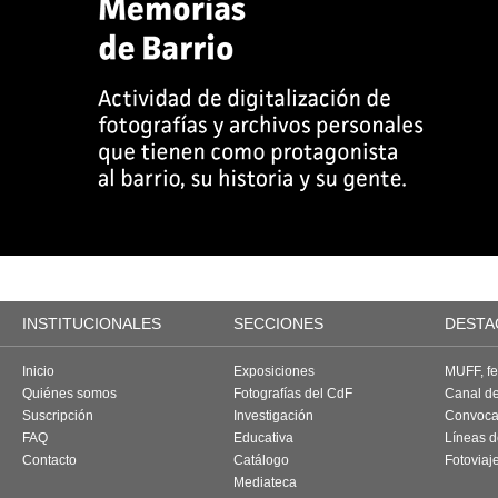
INSTITUCIONALES
SECCIONES
DESTA
Inicio
Exposiciones
MUFF, fes
Quiénes somos
Fotografías del CdF
Canal d
Suscripción
Investigación
Convoca
FAQ
Educativa
Líneas d
Contacto
Catálogo
Fotoviaj
Mediateca