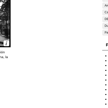
Ar
Ca
DE
Du
Pa
P
ción
ha, la