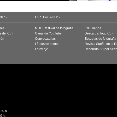
NES
DESTACADOS
nes
MUFF, festival de fotografía
CdF Tienda
as del CdF
Canal de YouTube
Descargar logo CdF
ión
Convocatorias
Escuelas de fotografía
Líneas de tiempo
Revista Sueño de la 
Fotoviaje
Recorrido 3D por Sed
a
.30 h.
0 h.