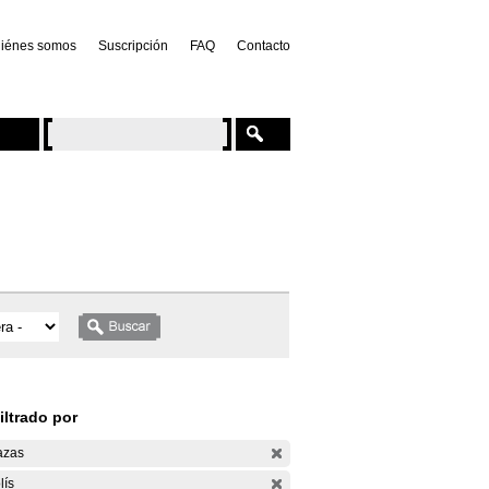
iénes somos
Suscripción
FAQ
Contacto
iltrado por
azas
lís