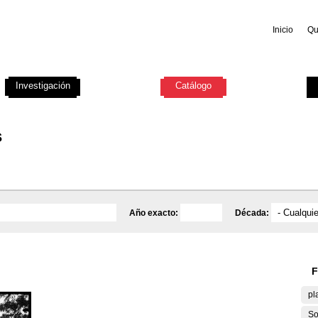
Inicio
Qu
Investigación
Educativa
Catálogo
Mediateca
s
Año exacto:
Década:
F
pl
So