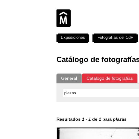
Exposiciones
Fotografías del CdF
Catálogo de fotografía
General
Catálogo de fotografías
Resultados
1
-
1
de
1
para
plazas