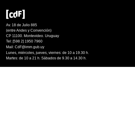
Av. 18 de Julio 885
(entre Andes y Convención)
CP 11100. Montevideo. Uruguay
Tel: [598 2] 1950 7960
Mail:
CdF@imm.gub.uy
Lunes, miércoles, jueves, viernes: de 10 a 19.30 h.
Martes: de 10 a 21 h. Sábados de 9.30 a 14.30 h.