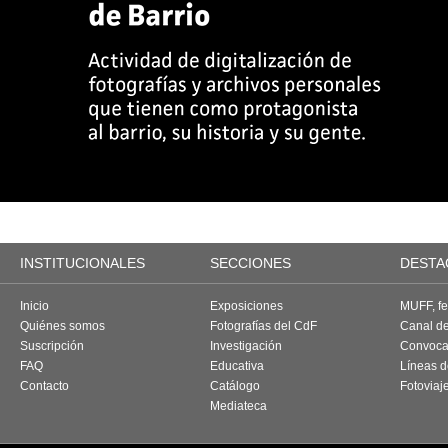
INSTITUCIONALES
SECCIONES
DESTA
Inicio
Exposiciones
MUFF, fes
Quiénes somos
Fotografías del CdF
Canal d
Suscripción
Investigación
Convoca
FAQ
Educativa
Líneas d
Contacto
Catálogo
Fotoviaj
Mediateca