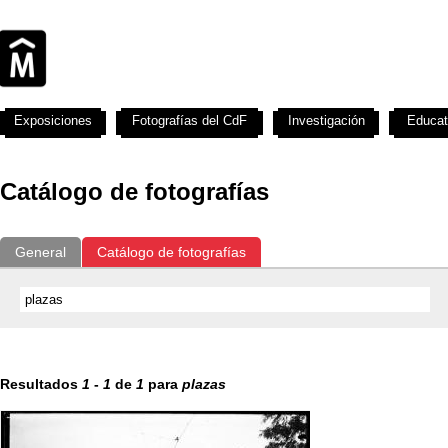
Exposiciones
Fotografías del CdF
Investigación
Educat
Catálogo de fotografías
General
Catálogo de fotografías
Resultados
1
-
1
de
1
para
plazas