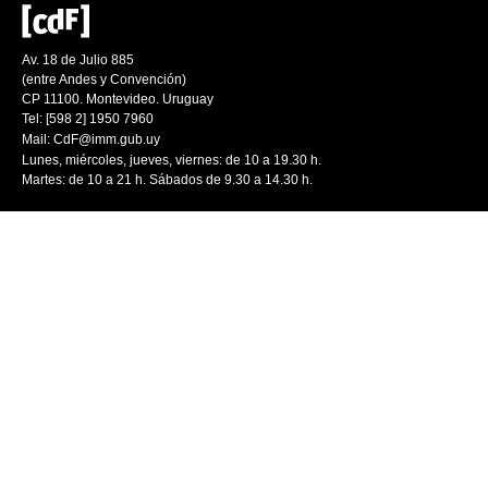
Av. 18 de Julio 885
(entre Andes y Convención)
CP 11100. Montevideo. Uruguay
Tel: [598 2] 1950 7960
Mail:
CdF@imm.gub.uy
Lunes, miércoles, jueves, viernes: de 10 a 19.30 h.
Martes: de 10 a 21 h. Sábados de 9.30 a 14.30 h.