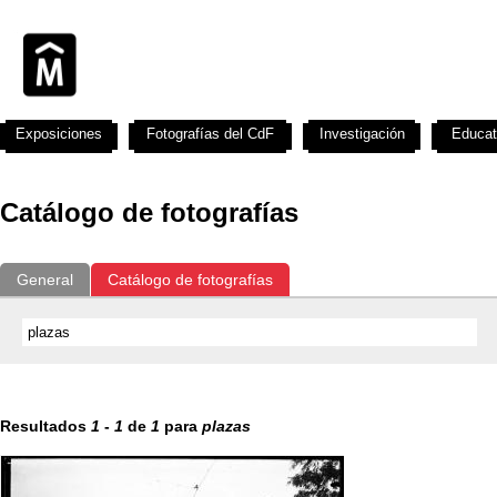
Exposiciones
Fotografías del CdF
Investigación
Educat
Catálogo de fotografías
General
Catálogo de fotografías
Resultados
1
-
1
de
1
para
plazas