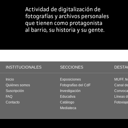
INSTITUCIONALES
SECCIONES
DESTA
Inicio
Exposiciones
MUFF, fes
Quiénes somos
Fotografías del CdF
Canal d
Suscripción
Investigación
Convoca
FAQ
Educativa
Líneas d
Contacto
Catálogo
Fotoviaj
Mediateca