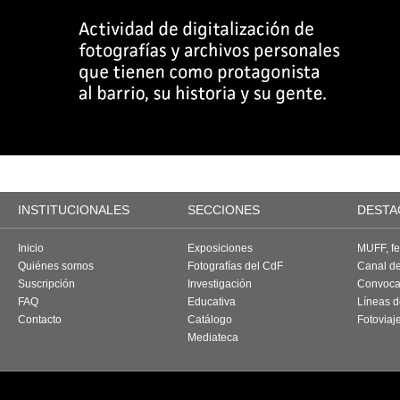
INSTITUCIONALES
SECCIONES
DESTA
Inicio
Exposiciones
MUFF, fes
Quiénes somos
Fotografías del CdF
Canal d
Suscripción
Investigación
Convoca
FAQ
Educativa
Líneas d
Contacto
Catálogo
Fotoviaj
Mediateca