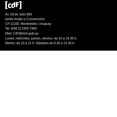
Av. 18 de Julio 885
(entre Andes y Convención)
CP 11100. Montevideo. Uruguay
Tel: [598 2] 1950 7960
Mail:
CdF@imm.gub.uy
Lunes, miércoles, jueves, viernes: de 10 a 19.30 h.
Martes: de 10 a 21 h. Sábados de 9.30 a 14.30 h.