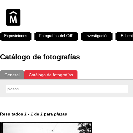
Exposiciones
Fotografías del CdF
Investigación
Educat
Catálogo de fotografías
General
Catálogo de fotografías
Resultados
1
-
1
de
1
para
plazas