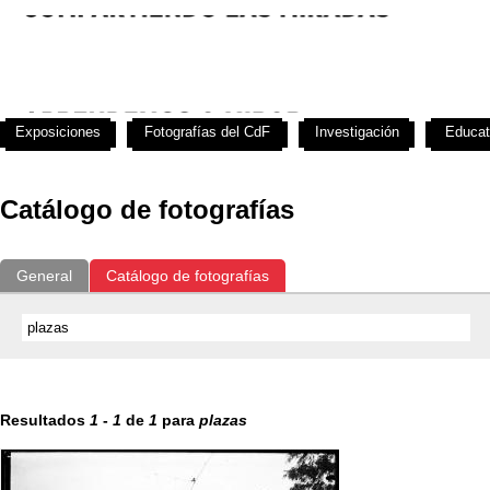
Exposiciones
Fotografías del CdF
Investigación
Educat
Catálogo de fotografías
General
Catálogo de fotografías
Resultados
1
-
1
de
1
para
plazas