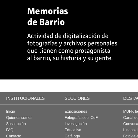
INSTITUCIONALES
SECCIONES
DESTA
Inicio
Exposiciones
MUFF, fes
Quiénes somos
Fotografías del CdF
Canal d
Suscripción
Investigación
Convoca
FAQ
Educativa
Líneas d
Contacto
Catálogo
Fotoviaj