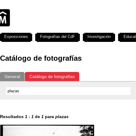
Exposiciones
Fotografías del CdF
Investigación
Educat
Catálogo de fotografías
General
Catálogo de fotografías
Resultados
1
-
1
de
1
para
plazas