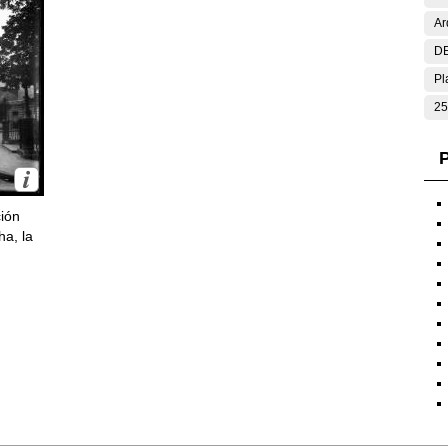
Ar
DE
Pl
25
P
ción
ha, la