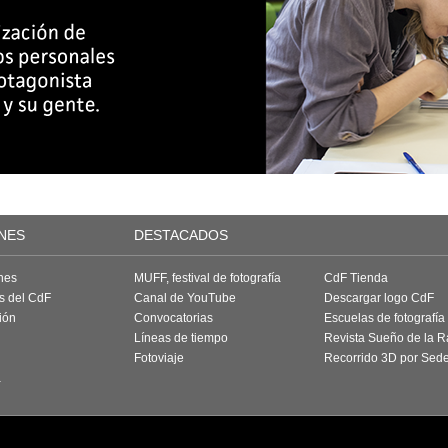
NES
DESTACADOS
nes
MUFF, festival de fotografía
CdF Tienda
as del CdF
Canal de YouTube
Descargar logo CdF
ión
Convocatorias
Escuelas de fotografía
Líneas de tiempo
Revista Sueño de la 
Fotoviaje
Recorrido 3D por Sed
a