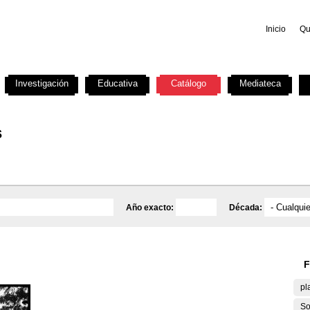
Inicio
Qu
Investigación
Educativa
Catálogo
Mediateca
s
Año exacto:
Década:
F
pl
So