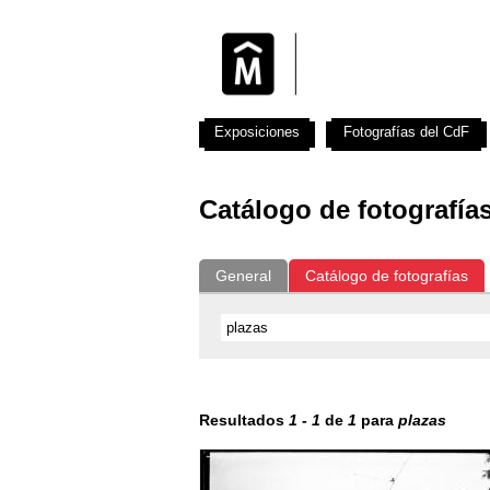
Exposiciones
Fotografías del CdF
Catálogo de fotografía
General
Catálogo de fotografías
Resultados
1
-
1
de
1
para
plazas