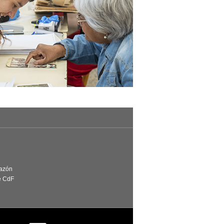
Razón
e CdF