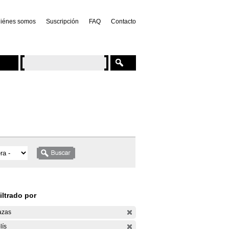
iénes somos
Suscripción
FAQ
Contacto
iltrado por
azas
lís