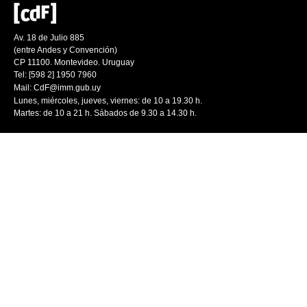
Av. 18 de Julio 885
(entre Andes y Convención)
CP 11100. Montevideo. Uruguay
Tel: [598 2] 1950 7960
Mail:
CdF@imm.gub.uy
Lunes, miércoles, jueves, viernes: de 10 a 19.30 h.
Martes: de 10 a 21 h. Sábados de 9.30 a 14.30 h.