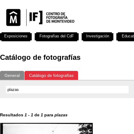
Exposiciones
Fotografías del CdF
Investigación
Educat
Catálogo de fotografías
General
Catálogo de fotografías
Resultados
1
-
1
de
1
para
plazas