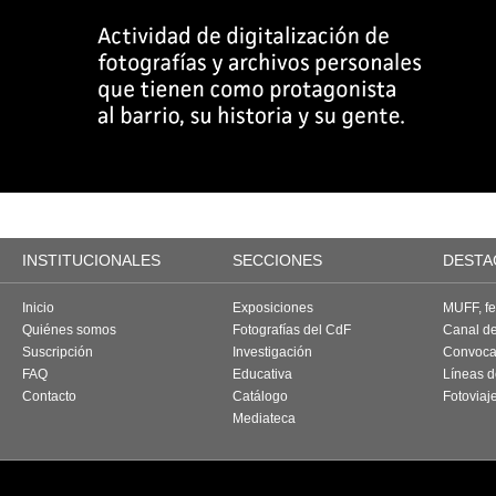
INSTITUCIONALES
SECCIONES
DESTA
Inicio
Exposiciones
MUFF, fes
Quiénes somos
Fotografías del CdF
Canal d
Suscripción
Investigación
Convoca
FAQ
Educativa
Líneas d
Contacto
Catálogo
Fotoviaj
Mediateca