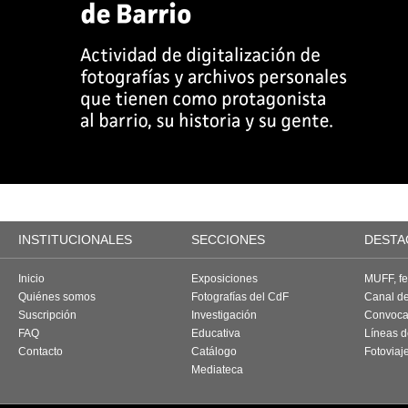
INSTITUCIONALES
SECCIONES
DESTA
Inicio
Exposiciones
MUFF, fes
Quiénes somos
Fotografías del CdF
Canal d
Suscripción
Investigación
Convoca
FAQ
Educativa
Líneas d
Contacto
Catálogo
Fotoviaj
Mediateca