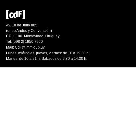
Av. 18 de Julio 885
(entre Andes y Convención)
CP 11100. Montevideo. Uruguay
Tel: [598 2] 1950 7960
Mail:
CdF@imm.gub.uy
Lunes, miércoles, jueves, viernes: de 10 a 19.30 h.
Martes: de 10 a 21 h. Sábados de 9.30 a 14.30 h.