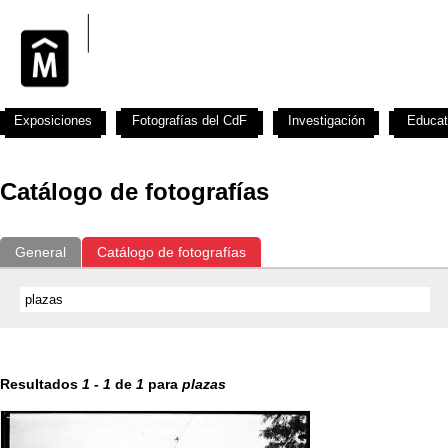
Exposiciones
Fotografías del CdF
Investigación
Educat
Catálogo de fotografías
General
Catálogo de fotografías
Resultados
1
-
1
de
1
para
plazas