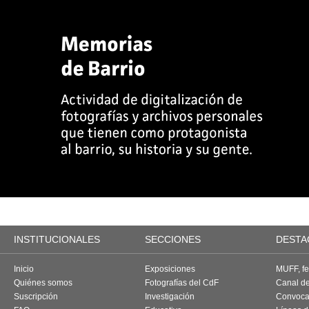
INSTITUCIONALES
SECCIONES
DESTA
Inicio
Exposiciones
MUFF, fes
Quiénes somos
Fotografías del CdF
Canal d
Suscripción
Investigación
Convoca