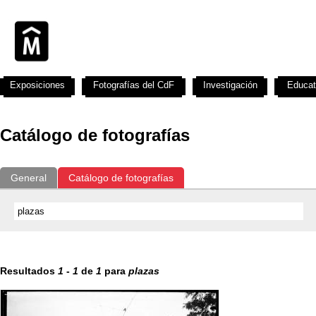
Exposiciones
Fotografías del CdF
Investigación
Educat
Catálogo de fotografías
General
Catálogo de fotografías
Resultados
1
-
1
de
1
para
plazas