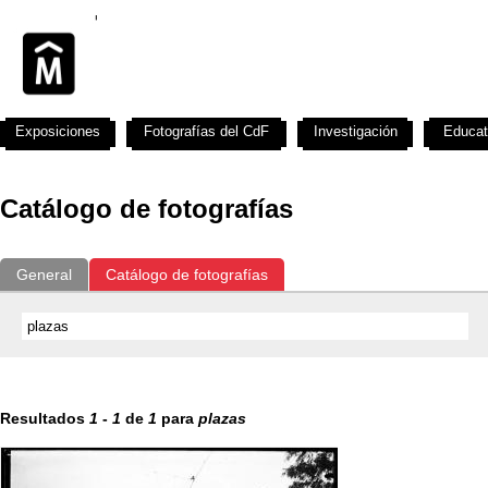
Exposiciones
Fotografías del CdF
Investigación
Educat
Catálogo de fotografías
General
Catálogo de fotografías
Resultados
1
-
1
de
1
para
plazas