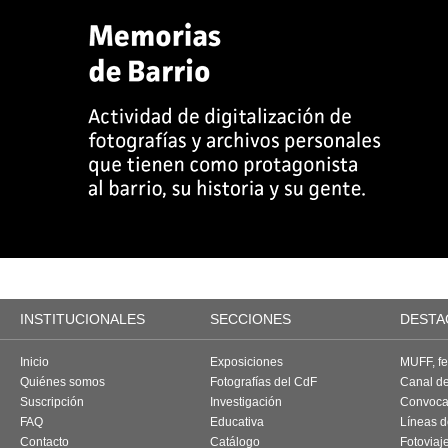
INSTITUCIONALES
SECCIONES
DESTA
Inicio
Exposiciones
MUFF, fes
Quiénes somos
Fotografías del CdF
Canal d
Suscripción
Investigación
Convoca
FAQ
Educativa
Líneas d
Contacto
Catálogo
Fotoviaj