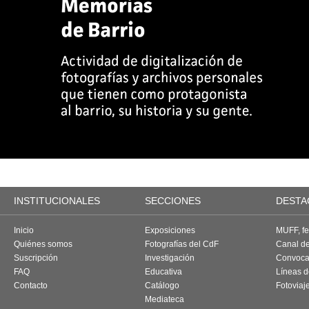
INSTITUCIONALES
SECCIONES
DESTA
Inicio
Exposiciones
MUFF, fes
Quiénes somos
Fotografías del CdF
Canal d
Suscripción
Investigación
Convoca
FAQ
Educativa
Líneas d
Contacto
Catálogo
Fotoviaj
Mediateca