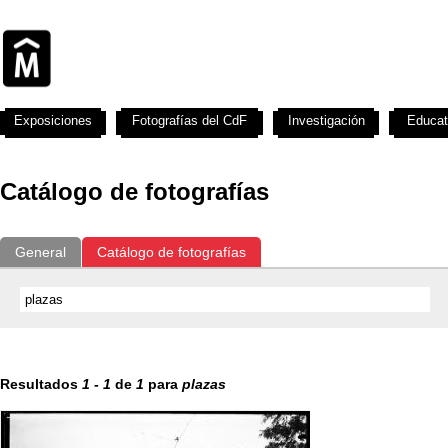
Exposiciones
Fotografías del CdF
Investigación
Educat
Catálogo de fotografías
General
Catálogo de fotografías
Resultados
1
-
1
de
1
para
plazas