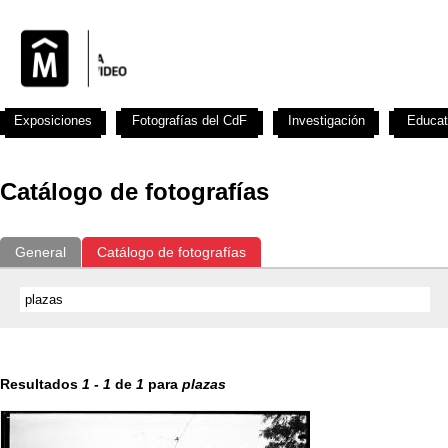
Exposiciones
Fotografías del CdF
Investigación
Educat
Catálogo de fotografías
General
Catálogo de fotografías
Resultados
1
-
1
de
1
para
plazas