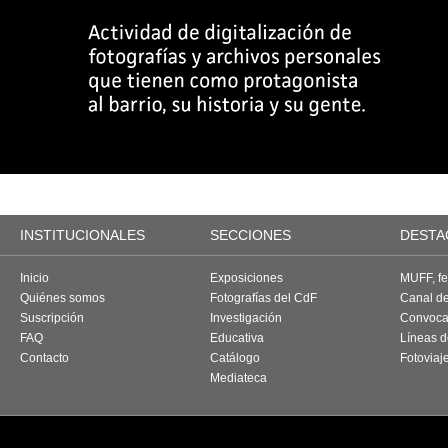
INSTITUCIONALES
SECCIONES
DESTA
Inicio
Exposiciones
MUFF, fes
Quiénes somos
Fotografías del CdF
Canal d
Suscripción
Investigación
Convoca
FAQ
Educativa
Líneas d
Contacto
Catálogo
Fotoviaj
Mediateca