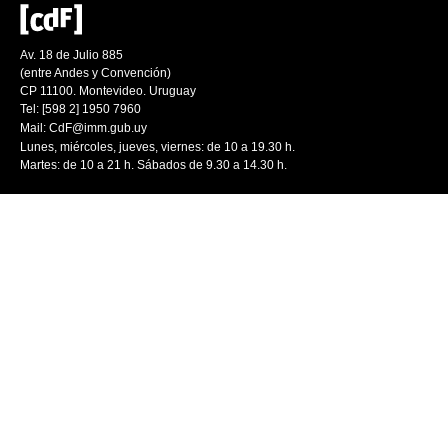
Av. 18 de Julio 885
(entre Andes y Convención)
CP 11100. Montevideo. Uruguay
Tel: [598 2] 1950 7960
Mail:
CdF@imm.gub.uy
Lunes, miércoles, jueves, viernes: de 10 a 19.30 h.
Martes: de 10 a 21 h. Sábados de 9.30 a 14.30 h.