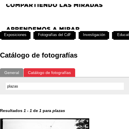
Exposiciones
Fotografías del CdF
Investigación
Educat
Catálogo de fotografías
General
Catálogo de fotografías
Resultados
1
-
1
de
1
para
plazas