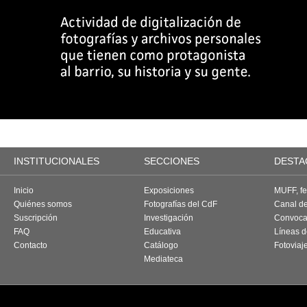
INSTITUCIONALES
SECCIONES
DESTA
Inicio
Exposiciones
MUFF, fes
Quiénes somos
Fotografías del CdF
Canal d
Suscripción
Investigación
Convoca
FAQ
Educativa
Líneas d
Contacto
Catálogo
Fotoviaj
Mediateca