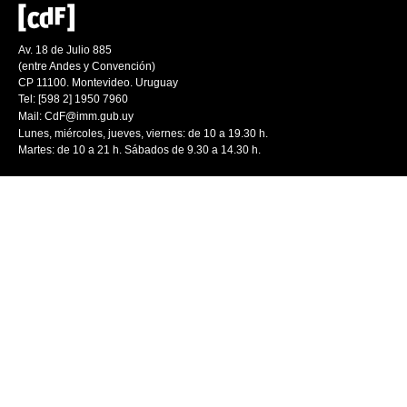
Av. 18 de Julio 885
(entre Andes y Convención)
CP 11100. Montevideo. Uruguay
Tel: [598 2] 1950 7960
Mail:
CdF@imm.gub.uy
Lunes, miércoles, jueves, viernes: de 10 a 19.30 h.
Martes: de 10 a 21 h. Sábados de 9.30 a 14.30 h.