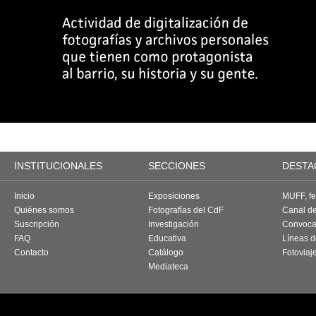
INSTITUCIONALES
SECCIONES
DESTA
Inicio
Exposiciones
MUFF, fes
Quiénes somos
Fotografías del CdF
Canal d
Suscripción
Investigación
Convoca
FAQ
Educativa
Líneas d
Contacto
Catálogo
Fotoviaj
Mediateca