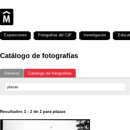
Exposiciones
Fotografías del CdF
Investigación
Educat
Catálogo de fotografías
General
Catálogo de fotografías
Resultados
1
-
1
de
1
para
plazas