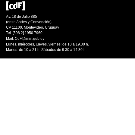
Av. 18 de Julio 885
(entre Andes y Convención)
CP 11100. Montevideo. Uruguay
Tel: [598 2] 1950 7960
Mail:
CdF@imm.gub.uy
Lunes, miércoles, jueves, viernes: de 10 a 19.30 h.
Martes: de 10 a 21 h. Sábados de 9.30 a 14.30 h.