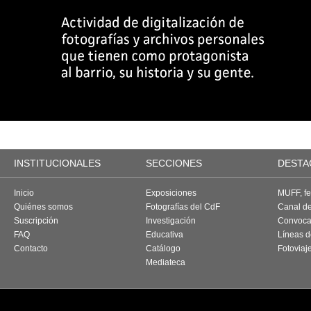
INSTITUCIONALES
SECCIONES
DESTA
Inicio
Exposiciones
MUFF, fes
Quiénes somos
Fotografías del CdF
Canal d
Suscripción
Investigación
Convoca
FAQ
Educativa
Líneas d
Contacto
Catálogo
Fotoviaj
Mediateca