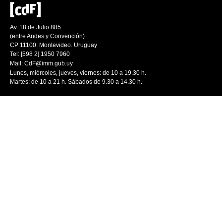
Av. 18 de Julio 885
(entre Andes y Convención)
CP 11100. Montevideo. Uruguay
Tel: [598 2] 1950 7960
Mail:
CdF@imm.gub.uy
Lunes, miércoles, jueves, viernes: de 10 a 19.30 h.
Martes: de 10 a 21 h. Sábados de 9.30 a 14.30 h.