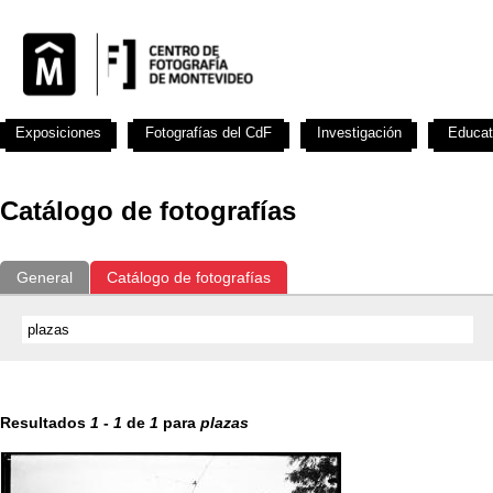
Exposiciones
Fotografías del CdF
Investigación
Educat
Catálogo de fotografías
General
Catálogo de fotografías
Resultados
1
-
1
de
1
para
plazas