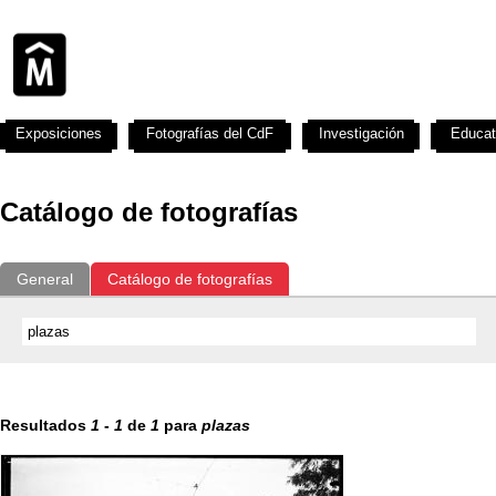
Exposiciones
Fotografías del CdF
Investigación
Educat
Catálogo de fotografías
General
Catálogo de fotografías
Resultados
1
-
1
de
1
para
plazas