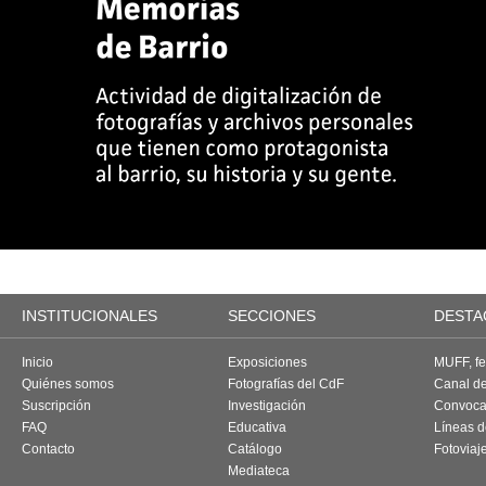
INSTITUCIONALES
SECCIONES
DESTA
Inicio
Exposiciones
MUFF, fes
Quiénes somos
Fotografías del CdF
Canal d
Suscripción
Investigación
Convoca
FAQ
Educativa
Líneas d
Contacto
Catálogo
Fotoviaj
Mediateca