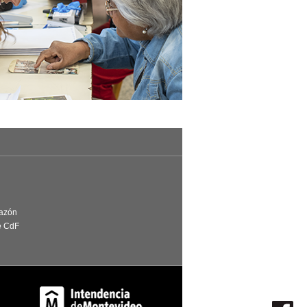
Razón
e CdF