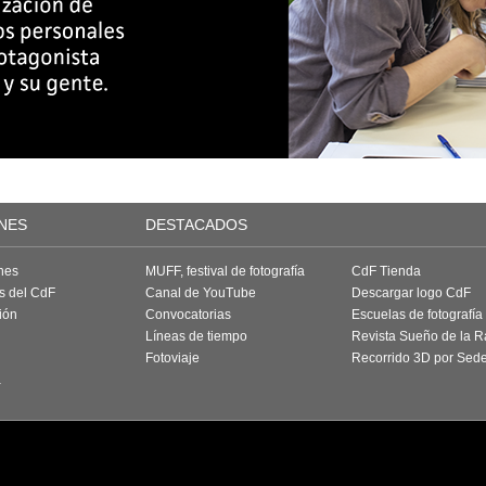
NES
DESTACADOS
nes
MUFF, festival de fotografía
CdF Tienda
as del CdF
Canal de YouTube
Descargar logo CdF
ión
Convocatorias
Escuelas de fotografía
Líneas de tiempo
Revista Sueño de la 
Fotoviaje
Recorrido 3D por Sed
a