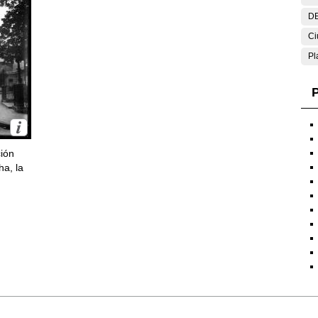
DE
Ci
Pl
P
ción
ha, la