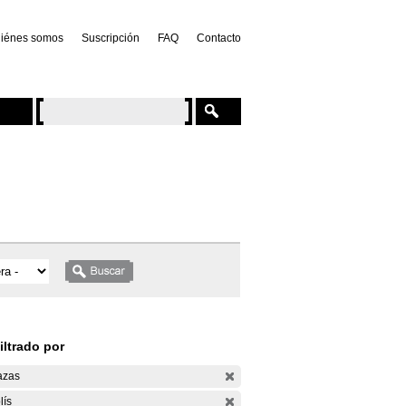
iénes somos
Suscripción
FAQ
Contacto
iltrado por
azas
lís