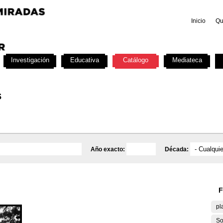
Inicio
Qu
Investigación
Educativa
Catálogo
Mediateca
s
Año exacto:
Década:
F
pl
So