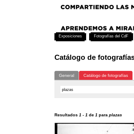
Exposiciones
Fotografías del CdF
Catálogo de fotografía
General
Catálogo de fotografías
Resultados
1
-
1
de
1
para
plazas