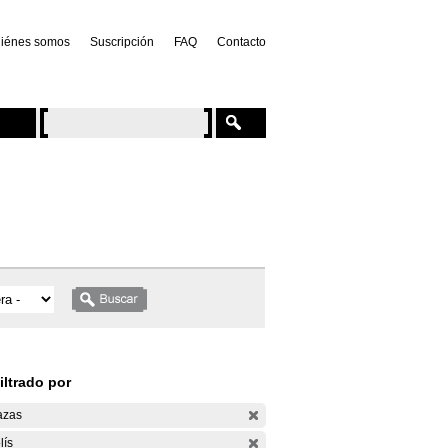
iénes somos
Suscripción
FAQ
Contacto
iltrado por
azas
lís