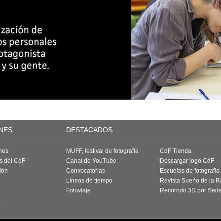
NES
DESTACADOS
nes
MUFF, festival de fotografía
CdF Tienda
as del CdF
Canal de YouTube
Descargar logo CdF
ión
Convocatorias
Escuelas de fotografía
Líneas de tiempo
Revista Sueño de la 
Fotoviaje
Recorrido 3D por Sed
a