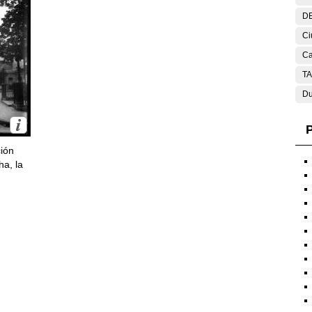
DE
Ci
Ca
T
Du
P
ción
ha, la