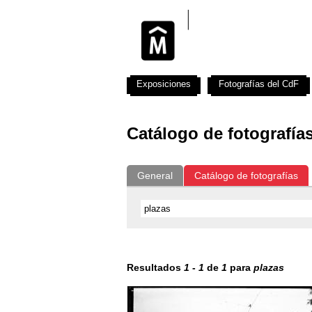
Exposiciones
Fotografías del CdF
Catálogo de fotografía
General
Catálogo de fotografías
Resultados
1
-
1
de
1
para
plazas