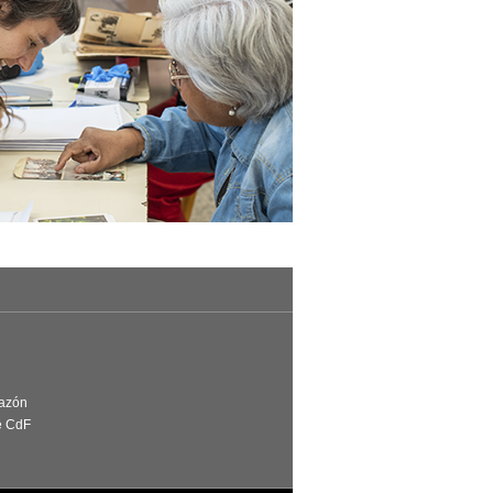
Razón
e CdF