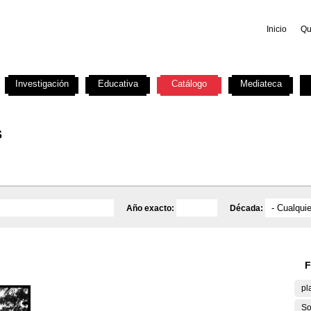
Inicio
Qu
Investigación
Educativa
Catálogo
Mediateca
s
Año exacto:
Década:
F
pl
So