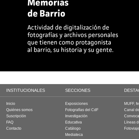
INSTITUCIONALES
SECCIONES
DESTA
Inicio
Exposiciones
MUFF, fes
Quiénes somos
Fotografías del CdF
Canal d
Suscripción
Investigación
Convoca
FAQ
Educativa
Líneas d
Contacto
Catálogo
Fotoviaj
Mediateca