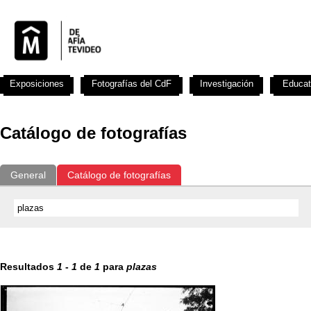
Exposiciones
Fotografías del CdF
Investigación
Educat
Catálogo de fotografías
General
Catálogo de fotografías
Resultados
1
-
1
de
1
para
plazas