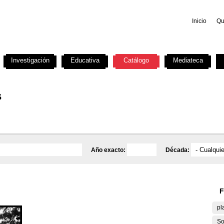
Inicio
Qu
Investigación
Educativa
Catálogo
Mediateca
s
Año exacto:
Década:
F
pl
So