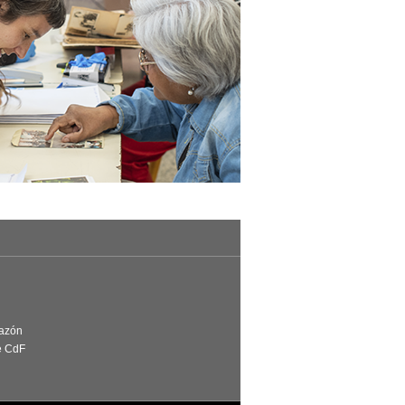
Razón
e CdF