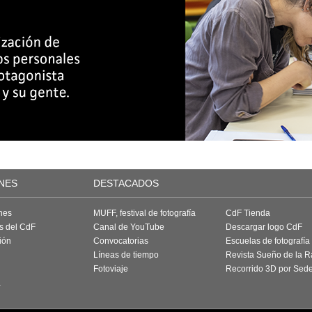
NES
DESTACADOS
nes
MUFF, festival de fotografía
CdF Tienda
as del CdF
Canal de YouTube
Descargar logo CdF
ión
Convocatorias
Escuelas de fotografía
Líneas de tiempo
Revista Sueño de la 
Fotoviaje
Recorrido 3D por Sed
a