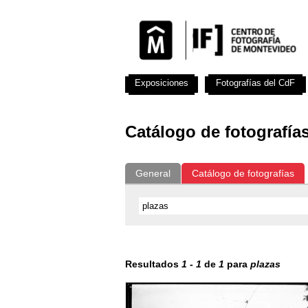
Exposiciones
Fotografías del CdF
Catálogo de fotografía
General
Catálogo de fotografías
Resultados
1
-
1
de
1
para
plazas