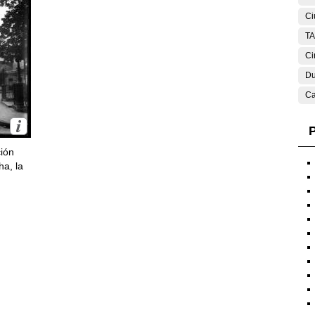
Ci
T
Ci
Du
Ca
P
ción
ha, la