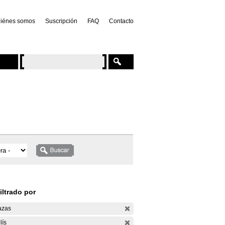
iénes somos
Suscripción
FAQ
Contacto
iltrado por
azas
lís