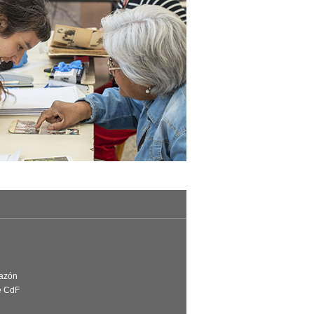
Razón
e CdF