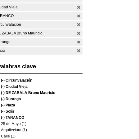
udad Vieja
ARANCO
rcunvalación
 ZABALA Bruno Mauricio
rango
aza
alabras clave
(-)
Circunvalación
(-)
Ciudad Vieja
(-)
DE ZABALA Bruno Mauricio
(-)
Durango
(-)
Plaza
(-)
Solís
(-)
TARANCO
25 de Mayo (1)
Arquitectura (1)
Calle (1)