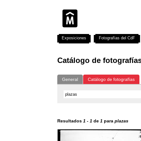
Exposiciones
Fotografías del CdF
Catálogo de fotografía
General
Catálogo de fotografías
Resultados
1
-
1
de
1
para
plazas