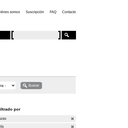
iénes somos
Suscripción
FAQ
Contacto
iltrado por
azas
lís