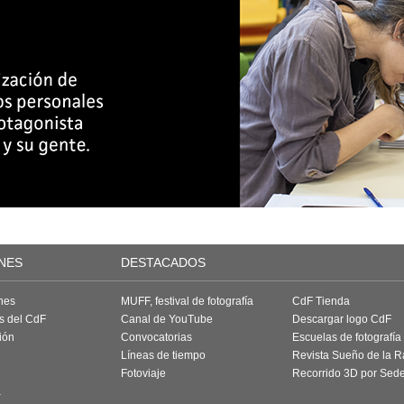
NES
DESTACADOS
nes
MUFF, festival de fotografía
CdF Tienda
as del CdF
Canal de YouTube
Descargar logo CdF
ión
Convocatorias
Escuelas de fotografía
Líneas de tiempo
Revista Sueño de la 
Fotoviaje
Recorrido 3D por Sed
a