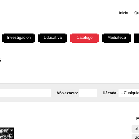
Inicio
Qu
Investigación
Educativa
Catálogo
Mediateca
s
Año exacto:
Década:
F
pl
So