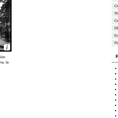
Ci
T
Ci
DE
Du
Pl
P
ción
ha, la