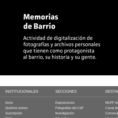
INSTITUCIONALES
SECCIONES
DESTA
Inicio
Exposiciones
MUFF, fes
Quiénes somos
Fotografías del CdF
Canal d
Suscripción
Investigación
Convoca