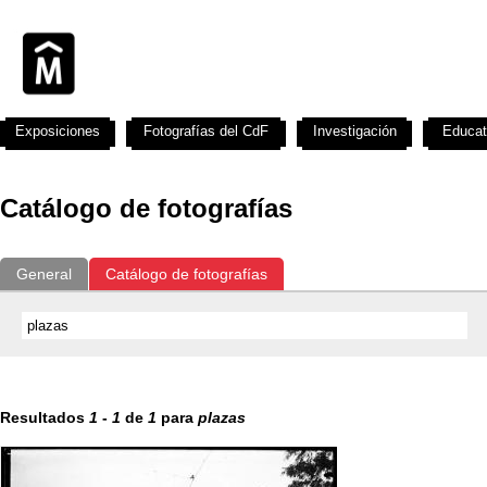
Exposiciones
Fotografías del CdF
Investigación
Educat
Catálogo de fotografías
General
Catálogo de fotografías
Resultados
1
-
1
de
1
para
plazas