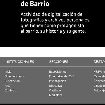
INSTITUCIONALES
SECCIONES
DESTA
Inicio
Exposiciones
MUFF, fes
Quiénes somos
Fotografías del CdF
Canal d
Suscripción
Investigación
Convoca
FAQ
Educativa
Líneas d
Contacto
Catálogo
Fotoviaj
Mediateca