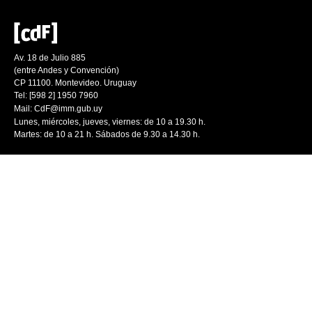
Av. 18 de Julio 885
(entre Andes y Convención)
CP 11100. Montevideo. Uruguay
Tel: [598 2] 1950 7960
Mail:
CdF@imm.gub.uy
Lunes, miércoles, jueves, viernes: de 10 a 19.30 h.
Martes: de 10 a 21 h. Sábados de 9.30 a 14.30 h.