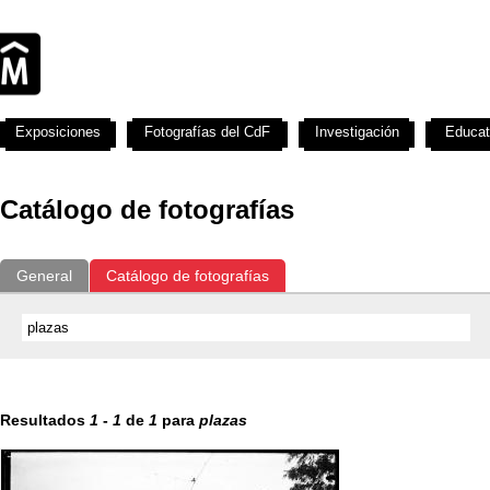
Exposiciones
Fotografías del CdF
Investigación
Educat
Catálogo de fotografías
General
Catálogo de fotografías
Resultados
1
-
1
de
1
para
plazas