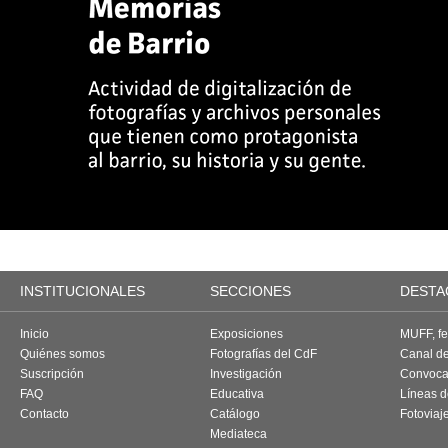
INSTITUCIONALES
SECCIONES
DESTA
Inicio
Exposiciones
MUFF, fes
Quiénes somos
Fotografías del CdF
Canal d
Suscripción
Investigación
Convoca
FAQ
Educativa
Líneas d
Contacto
Catálogo
Fotoviaj
Mediateca