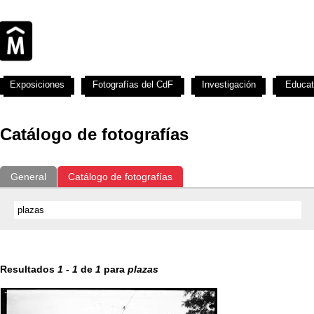
Exposiciones
Fotografías del CdF
Investigación
Educat
Catálogo de fotografías
General
Catálogo de fotografías
Resultados
1
-
1
de
1
para
plazas