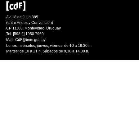
Av. 18 de Julio 885
(entre Andes y Convención)
CP 11100. Montevideo. Uruguay
Tel: [598 2] 1950 7960
Mail:
CdF@imm.gub.uy
Lunes, miércoles, jueves, viernes: de 10 a 19.30 h.
Martes: de 10 a 21 h. Sábados de 9.30 a 14.30 h.