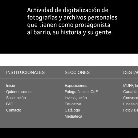
INSTITUCIONALES
SECCIONES
DESTA
Inicio
Exposiciones
MUFF, fes
Quiénes somos
Fotografías del CdF
Canal d
Suscripción
Investigación
Convoca
FAQ
Educativa
Líneas d
Contacto
Catálogo
Fotoviaj
Mediateca