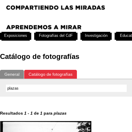
Exposiciones
Fotografías del CdF
Investigación
Educat
Catálogo de fotografías
General
Catálogo de fotografías
Resultados
1
-
1
de
1
para
plazas