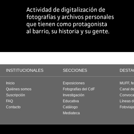
INSTITUCIONALES
SECCIONES
DESTA
Inicio
Exposiciones
MUFF, fes
Quiénes somos
Fotografías del CdF
Canal d
Suscripción
Investigación
Convoca
FAQ
Educativa
Líneas d
Contacto
Catálogo
Fotoviaj
Mediateca