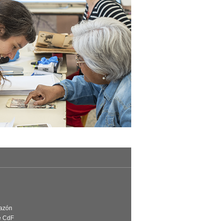
Razón
e CdF