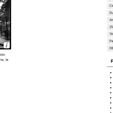
Ci
Du
Ar
25
T
Pa
DE
ción
ha, la
P