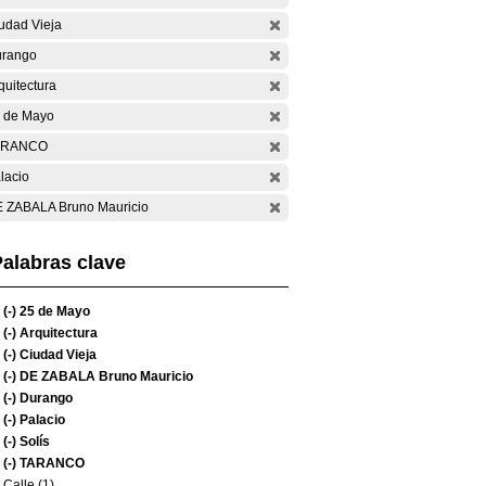
udad Vieja
rango
quitectura
 de Mayo
ARANCO
lacio
 ZABALA Bruno Mauricio
alabras clave
(-)
25 de Mayo
(-)
Arquitectura
(-)
Ciudad Vieja
(-)
DE ZABALA Bruno Mauricio
(-)
Durango
(-)
Palacio
(-)
Solís
(-)
TARANCO
Calle (1)