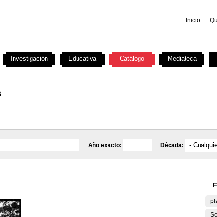
Inicio
Qu
Investigación
Educativa
Catálogo
Mediateca
s
Año exacto:
Década:
F
pl
So