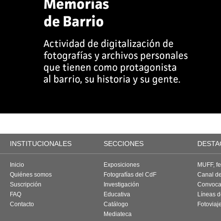
INSTITUCIONALES
SECCIONES
DESTA
Inicio
Exposiciones
MUFF, fes
Quiénes somos
Fotografías del CdF
Canal d
Suscripción
Investigación
Convoca
FAQ
Educativa
Líneas d
Contacto
Catálogo
Fotoviaj
Mediateca