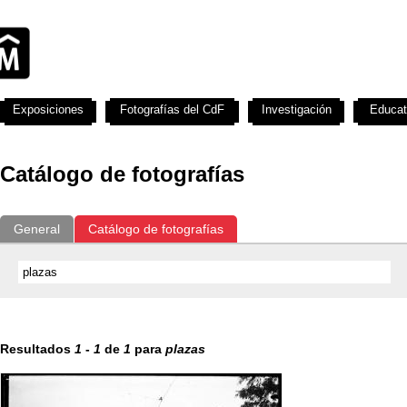
Exposiciones
Fotografías del CdF
Investigación
Educat
Catálogo de fotografías
General
Catálogo de fotografías
Resultados
1
-
1
de
1
para
plazas