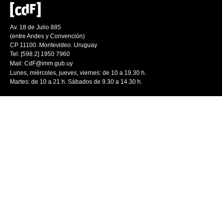
Av. 18 de Julio 885
(entre Andes y Convención)
CP 11100. Montevideo. Uruguay
Tel: [598 2] 1950 7960
Mail:
CdF@imm.gub.uy
Lunes, miércoles, jueves, viernes: de 10 a 19.30 h.
Martes: de 10 a 21 h. Sábados de 9.30 a 14.30 h.