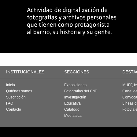
INSTITUCIONALES
SECCIONES
DESTA
Inicio
Exposiciones
MUFF, fes
Quiénes somos
Fotografías del CdF
Canal d
Suscripción
Investigación
Convoca
FAQ
Educativa
Líneas d
Contacto
Catálogo
Fotoviaj
Mediateca