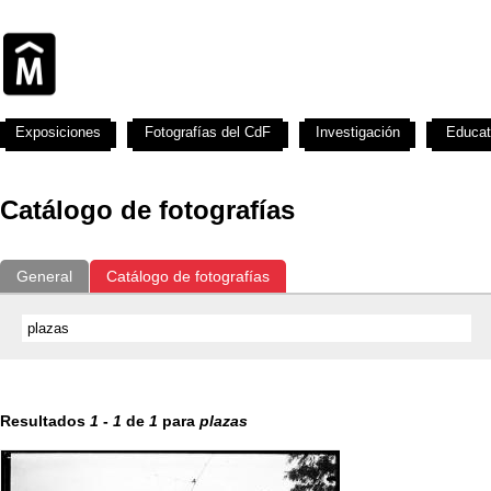
Exposiciones
Fotografías del CdF
Investigación
Educat
Catálogo de fotografías
General
Catálogo de fotografías
Resultados
1
-
1
de
1
para
plazas