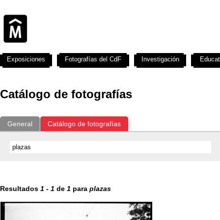
Exposiciones
Fotografías del CdF
Investigación
Educat
Catálogo de fotografías
General
Catálogo de fotografías
Resultados
1
-
1
de
1
para
plazas