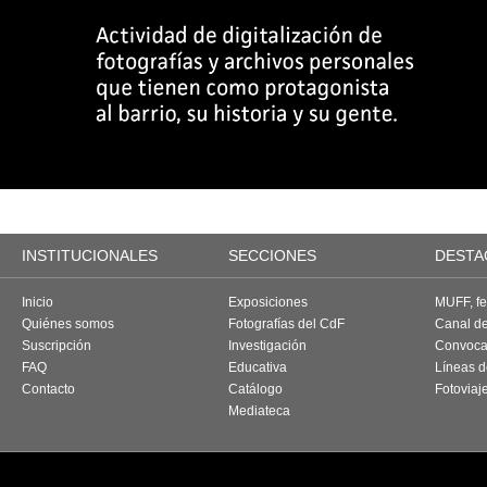
INSTITUCIONALES
SECCIONES
DESTA
Inicio
Exposiciones
MUFF, fes
Quiénes somos
Fotografías del CdF
Canal d
Suscripción
Investigación
Convoca
FAQ
Educativa
Líneas d
Contacto
Catálogo
Fotoviaj
Mediateca