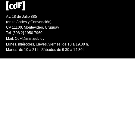
Av. 18 de Julio 885
(entre Andes y Convención)
CP 11100. Montevideo. Uruguay
Tel: [598 2] 1950 7960
Mail:
CdF@imm.gub.uy
Lunes, miércoles, jueves, viernes: de 10 a 19.30 h.
Martes: de 10 a 21 h. Sábados de 9.30 a 14.30 h.