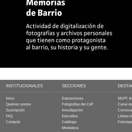
INSTITUCIONALES
SECCIONES
DESTA
Inicio
Exposiciones
MUFF, fes
Quiénes somos
Fotografías del CdF
Canal d
Suscripción
Investigación
Convoca
FAQ
Educativa
Líneas d
Contacto
Catálogo
Fotoviaj
Mediateca