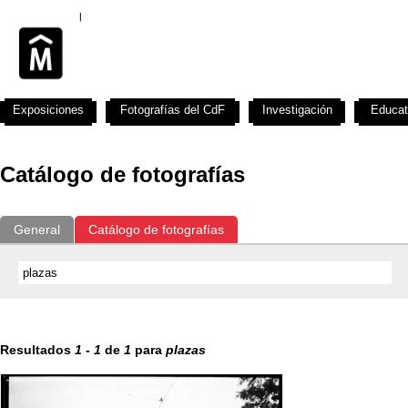
Exposiciones
Fotografías del CdF
Investigación
Educat
Catálogo de fotografías
General
Catálogo de fotografías
Resultados
1
-
1
de
1
para
plazas