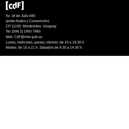
Av. 18 de Julio 885
(entre Andes y Convención)
CP 11100. Montevideo. Uruguay
Tel: [598 2] 1950 7960
Mail:
CdF@imm.gub.uy
Lunes, miércoles, jueves, viernes: de 10 a 19.30 h.
Martes: de 10 a 21 h. Sábados de 9.30 a 14.30 h.