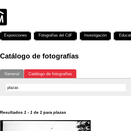
Exposiciones
Fotografías del CdF
Investigación
Educat
Catálogo de fotografías
General
Catálogo de fotografías
Resultados
1
-
1
de
1
para
plazas