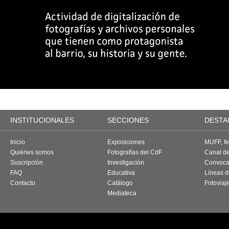
INSTITUCIONALES
SECCIONES
DESTA
Inicio
Exposiciones
MUFF, fes
Quiénes somos
Fotografías del CdF
Canal d
Suscripción
Investigación
Convoca
FAQ
Educativa
Líneas d
Contacto
Catálogo
Fotoviaj
Mediateca