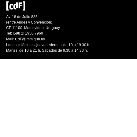
Av. 18 de Julio 885
(entre Andes y Convención)
CP 11100. Montevideo. Uruguay
Tel: [598 2] 1950 7960
Mail:
CdF@imm.gub.uy
Lunes, miércoles, jueves, viernes: de 10 a 19.30 h.
Martes: de 10 a 21 h. Sábados de 9.30 a 14.30 h.