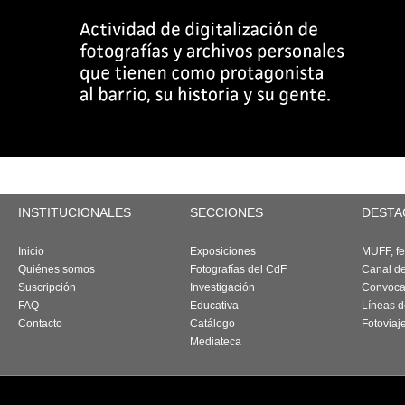
INSTITUCIONALES
SECCIONES
DESTA
Inicio
Exposiciones
MUFF, fes
Quiénes somos
Fotografías del CdF
Canal d
Suscripción
Investigación
Convoca
FAQ
Educativa
Líneas d
Contacto
Catálogo
Fotoviaj
Mediateca