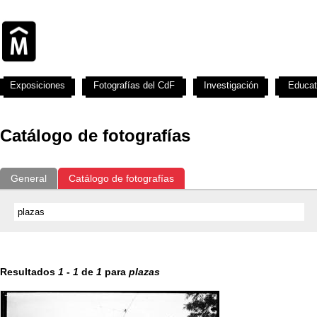
Exposiciones
Fotografías del CdF
Investigación
Educat
Catálogo de fotografías
General
Catálogo de fotografías
Resultados
1
-
1
de
1
para
plazas