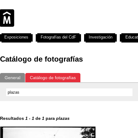
Exposiciones
Fotografías del CdF
Investigación
Educat
Catálogo de fotografías
General
Catálogo de fotografías
Resultados
1
-
1
de
1
para
plazas