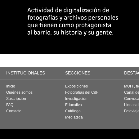
INSTITUCIONALES
SECCIONES
DESTA
Inicio
Exposiciones
MUFF, fes
Quiénes somos
Fotografías del CdF
Canal d
Suscripción
Investigación
Convoca
FAQ
Educativa
Líneas d
Contacto
Catálogo
Fotoviaj
Mediateca