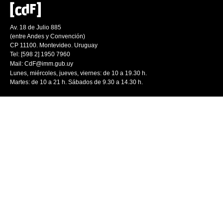
Av. 18 de Julio 885
(entre Andes y Convención)
CP 11100. Montevideo. Uruguay
Tel: [598 2] 1950 7960
Mail:
CdF@imm.gub.uy
Lunes, miércoles, jueves, viernes: de 10 a 19.30 h.
Martes: de 10 a 21 h. Sábados de 9.30 a 14.30 h.