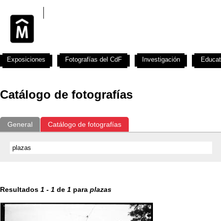
Exposiciones
Fotografías del CdF
Investigación
Educat
Catálogo de fotografías
General
Catálogo de fotografías
Resultados
1
-
1
de
1
para
plazas