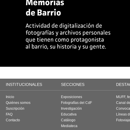
INSTITUCIONALES
SECCIONES
DESTA
Inicio
Exposiciones
MUFF, fes
Quiénes somos
Fotografías del CdF
Canal d
Suscripción
Investigación
Convoca
FAQ
Educativa
Líneas d
Contacto
Catálogo
Fotoviaj
Mediateca