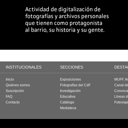
INSTITUCIONALES
SECCIONES
DESTA
Inicio
Exposiciones
MUFF, fes
Quiénes somos
Fotografías del CdF
Canal d
Suscripción
Investigación
Convoca
FAQ
Educativa
Líneas d
Contacto
Catálogo
Fotoviaj
Mediateca