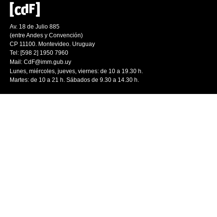
Av. 18 de Julio 885
(entre Andes y Convención)
CP 11100. Montevideo. Uruguay
Tel: [598 2] 1950 7960
Mail:
CdF@imm.gub.uy
Lunes, miércoles, jueves, viernes: de 10 a 19.30 h.
Martes: de 10 a 21 h. Sábados de 9.30 a 14.30 h.