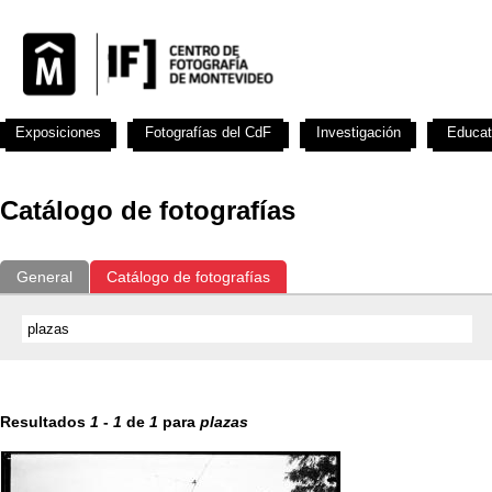
Exposiciones
Fotografías del CdF
Investigación
Educat
Catálogo de fotografías
General
Catálogo de fotografías
Resultados
1
-
1
de
1
para
plazas