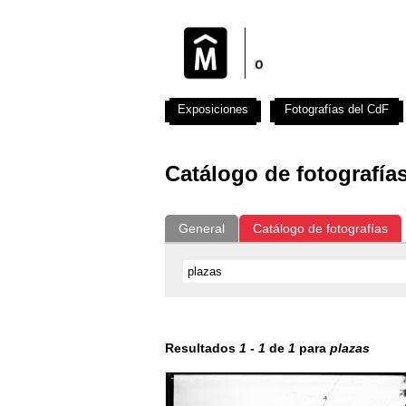
Exposiciones
Fotografías del CdF
Catálogo de fotografía
General
Catálogo de fotografías
Resultados
1
-
1
de
1
para
plazas