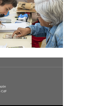
Razón
e CdF