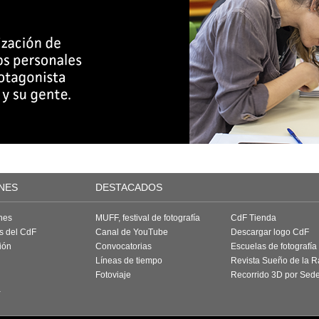
NES
DESTACADOS
nes
MUFF, festival de fotografía
CdF Tienda
as del CdF
Canal de YouTube
Descargar logo CdF
ión
Convocatorias
Escuelas de fotografía
Líneas de tiempo
Revista Sueño de la 
Fotoviaje
Recorrido 3D por Sed
a