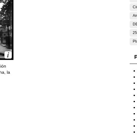
Ci
Ar
DE
25
Pl
P
ción
ha, la