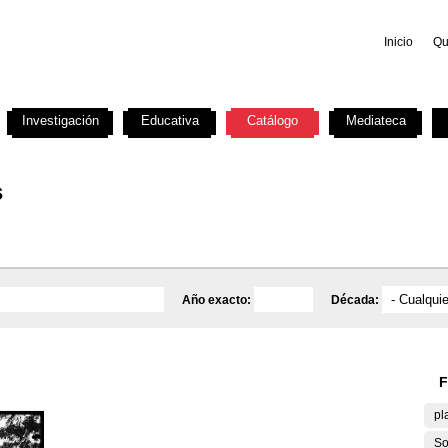
Inicio
Qu
Investigación
Educativa
Catálogo
Mediateca
s
Año exacto:
Década:
F
pl
So