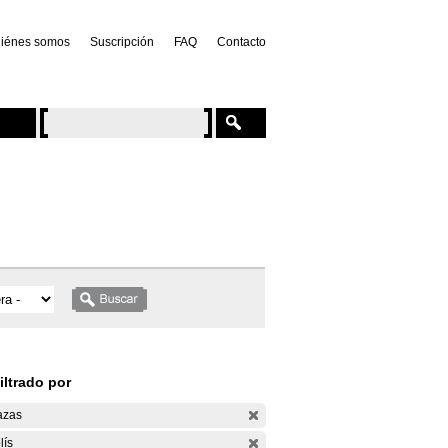
iénes somos
Suscripción
FAQ
Contacto
iltrado por
azas
lís