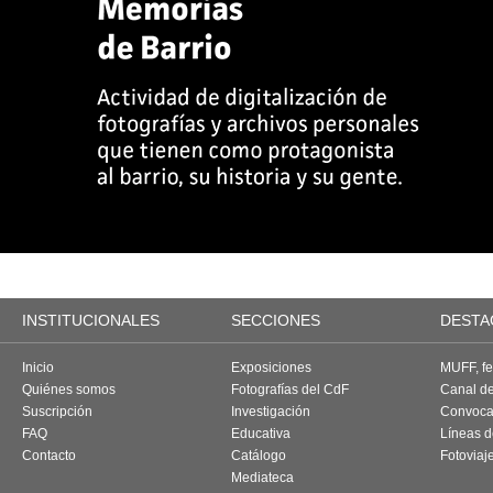
INSTITUCIONALES
SECCIONES
DESTA
Inicio
Exposiciones
MUFF, fes
Quiénes somos
Fotografías del CdF
Canal d
Suscripción
Investigación
Convoca
FAQ
Educativa
Líneas d
Contacto
Catálogo
Fotoviaj
Mediateca