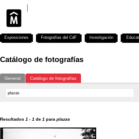
Exposiciones
Fotografías del CdF
Investigación
Educat
Catálogo de fotografías
General
Catálogo de fotografías
Resultados
1
-
1
de
1
para
plazas