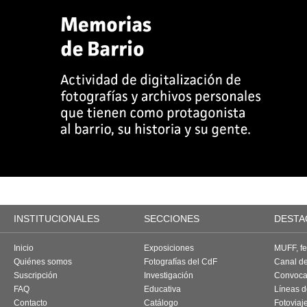
INSTITUCIONALES
SECCIONES
DESTA
Inicio
Exposiciones
MUFF, fes
Quiénes somos
Fotografías del CdF
Canal d
Suscripción
Investigación
Convoca
FAQ
Educativa
Líneas d
Contacto
Catálogo
Fotoviaj