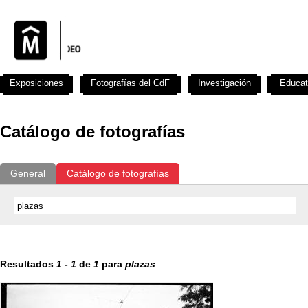
Exposiciones
Fotografías del CdF
Investigación
Educat
Catálogo de fotografías
General
Catálogo de fotografías
Resultados
1
-
1
de
1
para
plazas