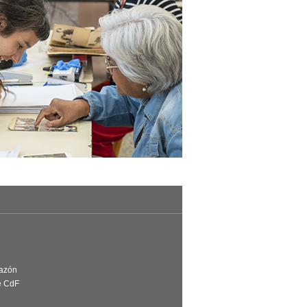
Razón
e CdF