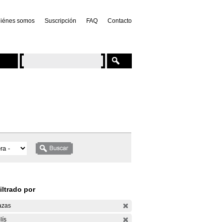
iénes somos
Suscripción
FAQ
Contacto
iltrado por
azas
lís