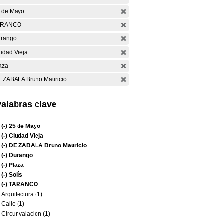
 de Mayo
ARANCO
rango
udad Vieja
aza
 ZABALA Bruno Mauricio
alabras clave
(-)
25 de Mayo
(-)
Ciudad Vieja
(-)
DE ZABALA Bruno Mauricio
(-)
Durango
(-)
Plaza
(-)
Solís
(-)
TARANCO
Arquitectura (1)
Calle (1)
Circunvalación (1)