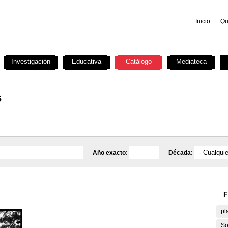
Inicio
Qu
Investigación
Educativa
Catálogo
Mediateca
s
Año exacto:
Década:
F
pl
So