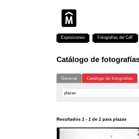
Exposiciones
Fotografías del CdF
Catálogo de fotografía
General
Catálogo de fotografías
Resultados
1
-
1
de
1
para
plazas