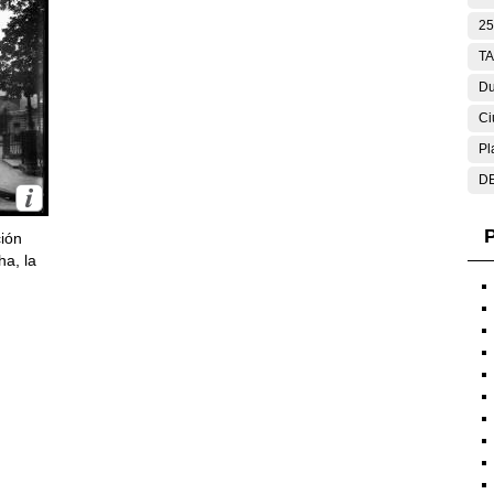
25
T
Du
Ci
Pl
DE
P
ción
ha, la