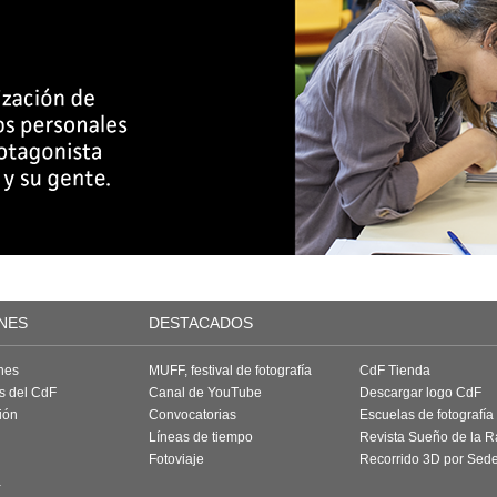
NES
DESTACADOS
nes
MUFF, festival de fotografía
CdF Tienda
as del CdF
Canal de YouTube
Descargar logo CdF
ión
Convocatorias
Escuelas de fotografía
Líneas de tiempo
Revista Sueño de la 
Fotoviaje
Recorrido 3D por Sed
a