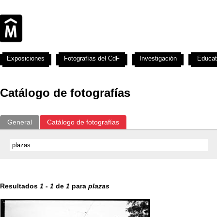
Exposiciones
Fotografías del CdF
Investigación
Educat
Catálogo de fotografías
General
Catálogo de fotografías
Resultados
1
-
1
de
1
para
plazas