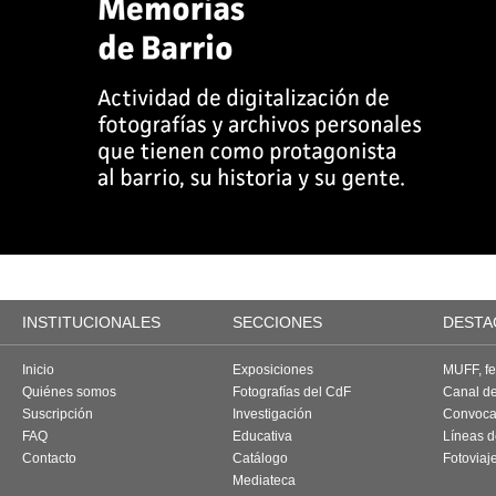
INSTITUCIONALES
SECCIONES
DESTA
Inicio
Exposiciones
MUFF, fes
Quiénes somos
Fotografías del CdF
Canal d
Suscripción
Investigación
Convoca
FAQ
Educativa
Líneas d
Contacto
Catálogo
Fotoviaj
Mediateca