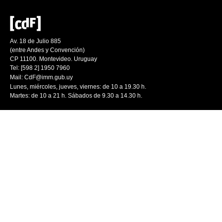
Av. 18 de Julio 885
(entre Andes y Convención)
CP 11100. Montevideo. Uruguay
Tel: [598 2] 1950 7960
Mail:
CdF@imm.gub.uy
Lunes, miércoles, jueves, viernes: de 10 a 19.30 h.
Martes: de 10 a 21 h. Sábados de 9.30 a 14.30 h.