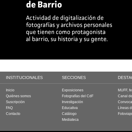
INSTITUCIONALES
SECCIONES
DESTA
Inicio
Exposiciones
MUFF, fes
Quiénes somos
Fotografías del CdF
Canal d
Suscripción
Investigación
Convoca
FAQ
Educativa
Líneas d
Contacto
Catálogo
Fotoviaj
Mediateca