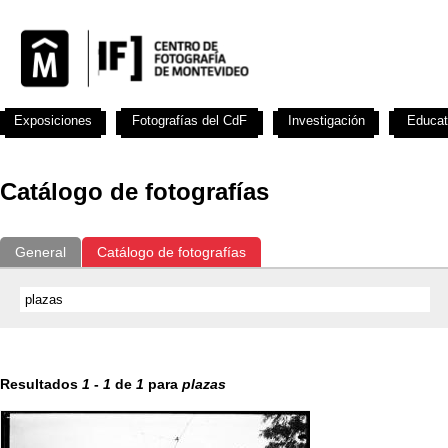
Exposiciones
Fotografías del CdF
Investigación
Educat
Catálogo de fotografías
General
Catálogo de fotografías
Resultados
1
-
1
de
1
para
plazas